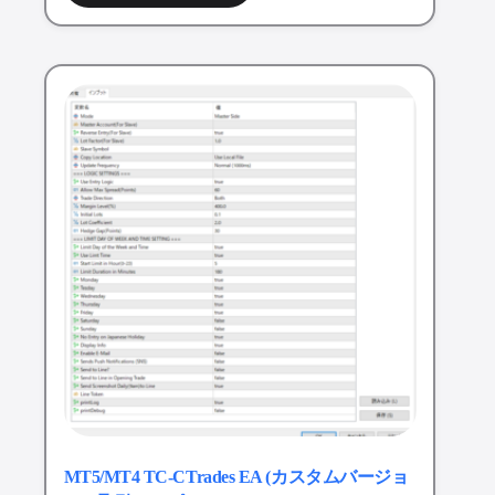
MT5/MT4 TC-CTrades EA (カスタムバージョ