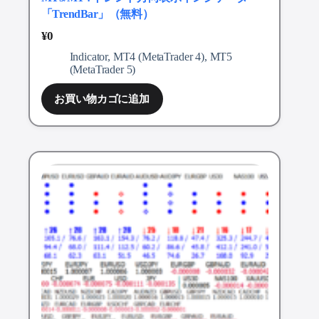
「TrendBar」（無料）
¥
0
Indicator
,
MT4 (MetaTrader 4)
,
MT5
(MetaTrader 5)
お買い物カゴに追加