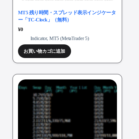
MT5 残り時間・スプレッド表示インジケータ
ー「TC-Clock」（無料）
¥
0
Indicator
,
MT5 (MetaTrader 5)
お買い物カゴに追加