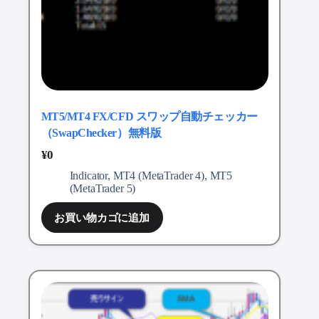
MT5/MT4 FX/CFD スワップ自動チェッカー
（SwapChecker）無料版
¥
0
Indicator
,
MT4 (MetaTrader 4)
,
MT5
(MetaTrader 5)
お買い物カゴに追加